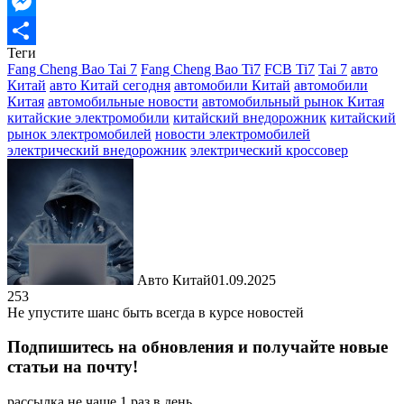
Email
Messenger
Теги
Отправить
Fang Cheng Bao Tai 7
Fang Cheng Bao Ti7
FCB Ti7
Tai 7
авто
Китай
авто Китай сегодня
автомобили Китай
автомобили
Китая
автомобильные новости
автомобильный рынок Китая
китайские электромобили
китайский внедорожник
китайский
рынок электромобилей
новости электромобилей
электрический внедорожник
электрический кроссовер
Авто Китай
01.09.2025
253
Не упустите шанс быть всегда в курсе новостей
Подпишитесь на обновления и получайте новые
статьи на почту!
рассылка не чаще 1 раз в день