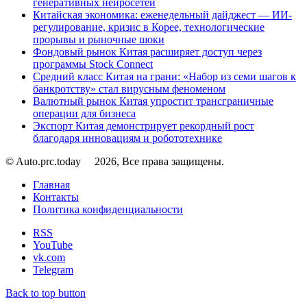
генеративных нейросетей
Китайская экономика: еженедельный дайджест — ИИ-
регулирование, кризис в Корее, технологические
прорывы и рыночные шоки
Фондовый рынок Китая расширяет доступ через
программы Stock Connect
Средний класс Китая на грани: «Набор из семи шагов к
банкротству» стал вирусным феноменом
Валютный рынок Китая упростит трансграничные
операции для бизнеса
Экспорт Китая демонстрирует рекордный рост
благодаря инновациям и робототехнике
© Auto.prc.today
2026, Все права защищены.
Главная
Контакты
Политика конфиденциальности
RSS
YouTube
vk.com
Telegram
Back to top button