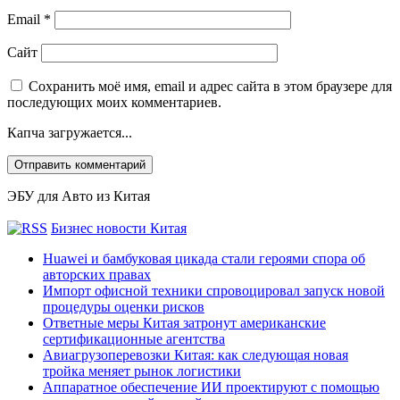
Email
*
Сайт
Сохранить моё имя, email и адрес сайта в этом браузере для
последующих моих комментариев.
Капча загружается...
ЭБУ для Авто из Китая
Бизнес новости Китая
Huawei и бамбуковая цикада стали героями спора об
авторских правах
Импорт офисной техники спровоцировал запуск новой
процедуры оценки рисков
Ответные меры Китая затронут американские
сертификационные агентства
Авиагрузоперевозки Китая: как следующая новая
тройка меняет рынок логистики
Аппаратное обеспечение ИИ проектируют с помощью