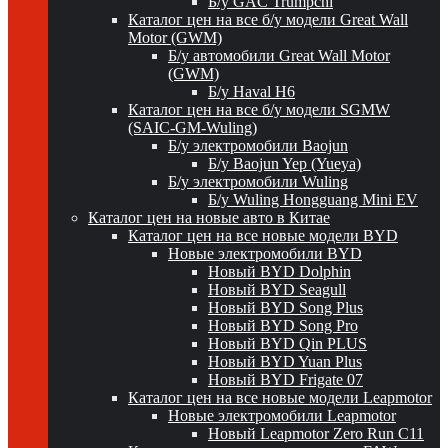
Б/у GAC Trumpchi
Каталог цен на все б/у модели Great Wall
Motor (GWM)
Б/у автомобили Great Wall Motor
(GWM)
Б/у Haval H6
Каталог цен на все б/у модели SGMW
(SAIC-GM-Wuling)
Б/у электромобили Baojun
Б/у Baojun Yep (Yueya)
Б/у электромобили Wuling
Б/у Wuling Hongguang Mini EV
Каталог цен на новые авто в Китае
Каталог цен на все новые модели BYD
Новые электромобили BYD
Новый BYD Dolphin
Новый BYD Seagull
Новый BYD Song Plus
Новый BYD Song Pro
Новый BYD Qin PLUS
Новый BYD Yuan Plus
Новый BYD Frigate 07
Каталог цен на все новые модели Leapmotor
Новые электромобили Leapmotor
Новый Leapmotor Zero Run C11