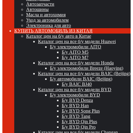
Автозапчасти
Автошины
Масла и автохимия
Уход за автомобилем
Электроника для авто
КУПИТЬ АВТОМОБИЛЬ ИЗ КИТАЯ
Каталог цен на б/у авто в Китае
Каталог цен на все б/у модели Huawei
Б/у электромобили AITO
Б/у AITO M5
Б/у AITO M7
Каталог цен на все б/у модели Honda
Б/у электромобили Breeze (Haoying)
Каталог цен на все б/у модели BAIC (Beijing)
Б/у автомобили BAIC (Beijing)
Б/у BAIC BJ40
Каталог цен на все б/у модели BYD
Б/у электромобили BYD
Б/у BYD Denza
Б/у BYD Han
Б/у BYD Song Plus
Б/у BYD Tang
Б/у BYD Qin Plus
Б/у BYD Qin Pro
Каталог цен на все б/у модели Changan