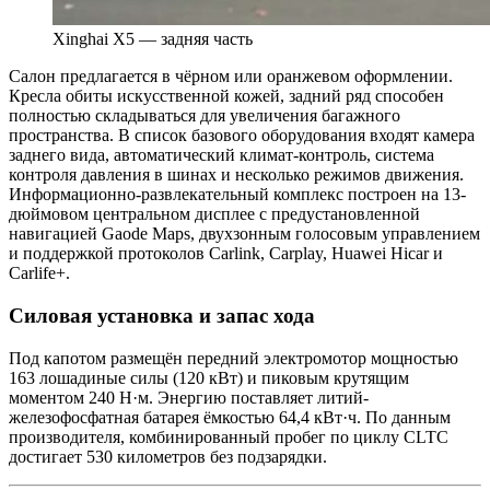
Xinghai X5 — задняя часть
Салон предлагается в чёрном или оранжевом оформлении.
Кресла обиты искусственной кожей, задний ряд способен
полностью складываться для увеличения багажного
пространства. В список базового оборудования входят камера
заднего вида, автоматический климат-контроль, система
контроля давления в шинах и несколько режимов движения.
Информационно-развлекательный комплекс построен на 13-
дюймовом центральном дисплее с предустановленной
навигацией Gaode Maps, двухзонным голосовым управлением
и поддержкой протоколов Carlink, Carplay, Huawei Hicar и
Carlife+.
Силовая установка и запас хода
Под капотом размещён передний электромотор мощностью
163 лошадиные силы (120 кВт) и пиковым крутящим
моментом 240 Н·м. Энергию поставляет литий-
железофосфатная батарея ёмкостью 64,4 кВт·ч. По данным
производителя, комбинированный пробег по циклу CLTC
достигает 530 километров без подзарядки.