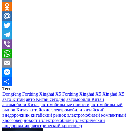
VK
Odnoklassniki
Mail.Ru
Twitter
Telegram
Viber
WhatsApp
Email
Messenger
Теги
Отправить
Dongfeng Forthing Xinghai X5
Forthing Xinghai X5
Xinghai X5
авто Китай
авто Китай сегодня
автомобили Китай
автомобили Китая
автомобильные новости
автомобильный
рынок Китая
китайские электромобили
китайский
внедорожник
китайский рынок электромобилей
компактный
кроссовер
новости электромобилей
электрический
внедорожник
электрический кроссовер