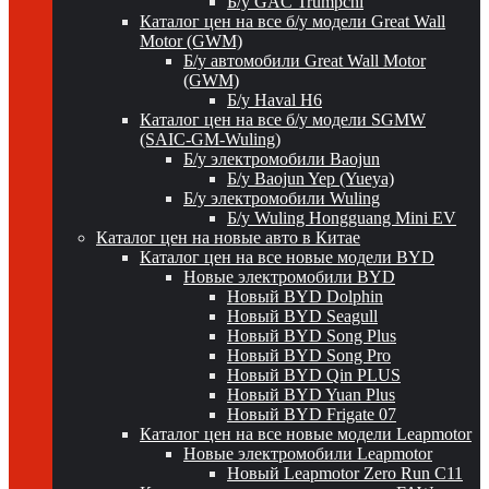
Б/у GAC Trumpchi
Каталог цен на все б/у модели Great Wall
Motor (GWM)
Б/у автомобили Great Wall Motor
(GWM)
Б/у Haval H6
Каталог цен на все б/у модели SGMW
(SAIC-GM-Wuling)
Б/у электромобили Baojun
Б/у Baojun Yep (Yueya)
Б/у электромобили Wuling
Б/у Wuling Hongguang Mini EV
Каталог цен на новые авто в Китае
Каталог цен на все новые модели BYD
Новые электромобили BYD
Новый BYD Dolphin
Новый BYD Seagull
Новый BYD Song Plus
Новый BYD Song Pro
Новый BYD Qin PLUS
Новый BYD Yuan Plus
Новый BYD Frigate 07
Каталог цен на все новые модели Leapmotor
Новые электромобили Leapmotor
Новый Leapmotor Zero Run C11