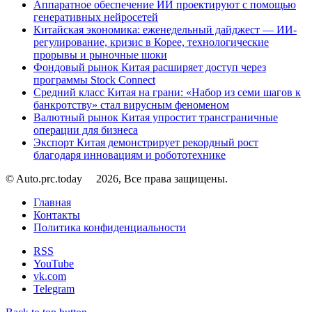
Аппаратное обеспечение ИИ проектируют с помощью
генеративных нейросетей
Китайская экономика: еженедельный дайджест — ИИ-
регулирование, кризис в Корее, технологические
прорывы и рыночные шоки
Фондовый рынок Китая расширяет доступ через
программы Stock Connect
Средний класс Китая на грани: «Набор из семи шагов к
банкротству» стал вирусным феноменом
Валютный рынок Китая упростит трансграничные
операции для бизнеса
Экспорт Китая демонстрирует рекордный рост
благодаря инновациям и робототехнике
© Auto.prc.today
2026, Все права защищены.
Главная
Контакты
Политика конфиденциальности
RSS
YouTube
vk.com
Telegram