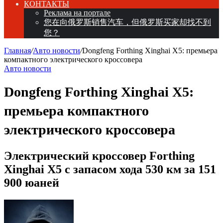
КОНТАКТЫ
Реклама на портале
您在向俄罗斯销售汽车，但俄罗斯买家却找不到
您？
Главная
/
Авто новости
/
Dongfeng Forthing Xinghai X5: премьера
компактного электрического кроссовера
Авто новости
Dongfeng Forthing Xinghai X5:
премьера компактного
электрического кроссовера
Электрический кроссовер Forthing
Xinghai X5 с запасом хода 530 км за 151
900 юаней