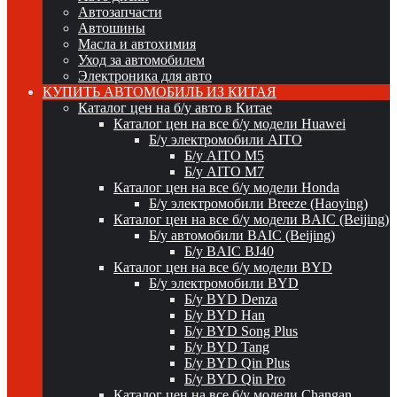
Автозапчасти
Автошины
Масла и автохимия
Уход за автомобилем
Электроника для авто
КУПИТЬ АВТОМОБИЛЬ ИЗ КИТАЯ
Каталог цен на б/у авто в Китае
Каталог цен на все б/у модели Huawei
Б/у электромобили AITO
Б/у AITO M5
Б/у AITO M7
Каталог цен на все б/у модели Honda
Б/у электромобили Breeze (Haoying)
Каталог цен на все б/у модели BAIC (Beijing)
Б/у автомобили BAIC (Beijing)
Б/у BAIC BJ40
Каталог цен на все б/у модели BYD
Б/у электромобили BYD
Б/у BYD Denza
Б/у BYD Han
Б/у BYD Song Plus
Б/у BYD Tang
Б/у BYD Qin Plus
Б/у BYD Qin Pro
Каталог цен на все б/у модели Changan