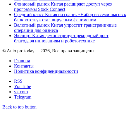
Фондовый рынок Китая расширяет доступ через
программы Stock Connect
Средний класс Китая на грани: «Набор из семи шагов к
банкротству» стал вирусным феноменом
Валютный рынок Китая упростит трансграничные
операции для бизнеса
Экспорт Китая демонстрирует рекордный рост
благодаря инновациям и робототехнике
© Auto.prc.today
2026, Все права защищены.
Главная
Контакты
Политика конфиденциальности
RSS
YouTube
vk.com
Telegram
Back to top button