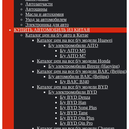
Автозапчасти
Автошины
Масла и автохимия
Уход за автомобилем
Электроника для авто
КУПИТЬ АВТОМОБИЛЬ ИЗ КИТАЯ
Каталог цен на б/у авто в Китае
Каталог цен на все б/у модели Huawei
Б/у электромобили AITO
Б/у AITO M5
Б/у AITO M7
Каталог цен на все б/у модели Honda
Б/у электромобили Breeze (Haoying)
Каталог цен на все б/у модели BAIC (Beijing)
Б/у автомобили BAIC (Beijing)
Б/у BAIC BJ40
Каталог цен на все б/у модели BYD
Б/у электромобили BYD
Б/у BYD Denza
Б/у BYD Han
Б/у BYD Song Plus
Б/у BYD Tang
Б/у BYD Qin Plus
Б/у BYD Qin Pro
Каталог цен на все б/у модели Changan