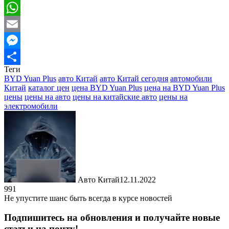
Viber
WhatsApp
Email
Messenger
Теги
Отправить
BYD Yuan Plus
авто Китай
авто Китай сегодня
автомобили
Китай
каталог цен
цена BYD Yuan Plus
цена на BYD Yuan Plus
цены
цены на авто
цены на китайские авто
цены на
электромобили
Авто Китай
12.11.2022
991
Не упустите шанс быть всегда в курсе новостей
Подпишитесь на обновления и получайте новые
статьи на почту!