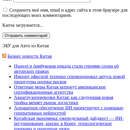
Сохранить моё имя, email и адрес сайта в этом браузере для
последующих моих комментариев.
Капча загружается...
ЭБУ для Авто из Китая
Бизнес новости Китая
Huawei и бамбуковая цикада стали героями спора об
авторских правах
Импорт офисной техники спровоцировал запуск новой
процедуры оценки рисков
Ответные меры Китая затронут американские
сертификационные агентства
Авиагрузоперевозки Китая: как следующая новая
тройка меняет рынок логистики
Аппаратное обеспечение ИИ проектируют с помощью
генеративных нейросетей
Китайская экономика: еженедельный дайджест — ИИ-
регулирование, кризис в Корее, технологические
прорывы и рыночные шоки