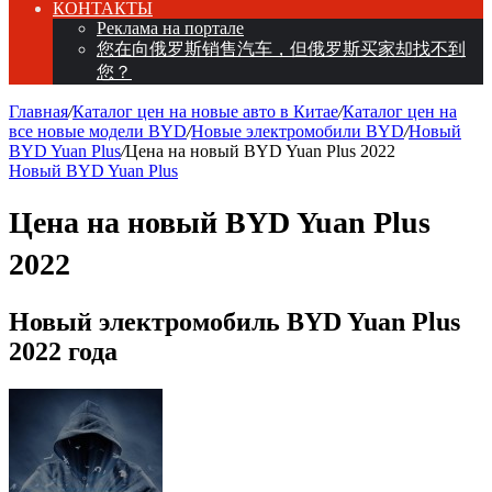
КОНТАКТЫ
Реклама на портале
您在向俄罗斯销售汽车，但俄罗斯买家却找不到
您？
Главная
/
Каталог цен на новые авто в Китае
/
Каталог цен на
все новые модели BYD
/
Новые электромобили BYD
/
Новый
BYD Yuan Plus
/
Цена на новый BYD Yuan Plus 2022
Новый BYD Yuan Plus
Цена на новый BYD Yuan Plus
2022
Новый электромобиль BYD Yuan Plus
2022 года