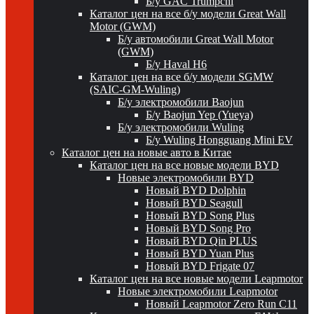
Б/у GAC Trumpchi
Каталог цен на все б/у модели Great Wall
Motor (GWM)
Б/у автомобили Great Wall Motor
(GWM)
Б/у Haval H6
Каталог цен на все б/у модели SGMW
(SAIC-GM-Wuling)
Б/у электромобили Baojun
Б/у Baojun Yep (Yueya)
Б/у электромобили Wuling
Б/у Wuling Hongguang Mini EV
Каталог цен на новые авто в Китае
Каталог цен на все новые модели BYD
Новые электромобили BYD
Новый BYD Dolphin
Новый BYD Seagull
Новый BYD Song Plus
Новый BYD Song Pro
Новый BYD Qin PLUS
Новый BYD Yuan Plus
Новый BYD Frigate 07
Каталог цен на все новые модели Leapmotor
Новые электромобили Leapmotor
Новый Leapmotor Zero Run C11