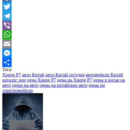
Mail.Ru
Twitter
Telegram
Viber
WhatsApp
Email
Messenger
Теги
Отправить
Xpeng P7
авто Китай
авто Китай сегодня
автомобили Китай
каталог цен
цена Xpeng P7
цена на Xpeng P7
цены в китае на
авто
цены на авто
цены на китайские авто
цены на
электромобили