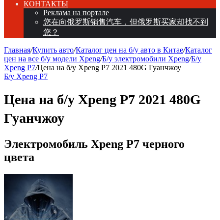
КОНТАКТЫ
Реклама на портале
您在向俄罗斯销售汽车，但俄罗斯买家却找不到
您？
Главная
/
Купить авто
/
Каталог цен на б/у авто в Китае
/
Каталог
цен на все б/у модели Xpeng
/
Б/у электромобили Xpeng
/
Б/у
Xpeng P7
/
Цена на б/у Xpeng P7 2021 480G Гуанчжоу
Б/у Xpeng P7
Цена на б/у Xpeng P7 2021 480G
Гуанчжоу
Электромобиль Xpeng P7 черного
цвета