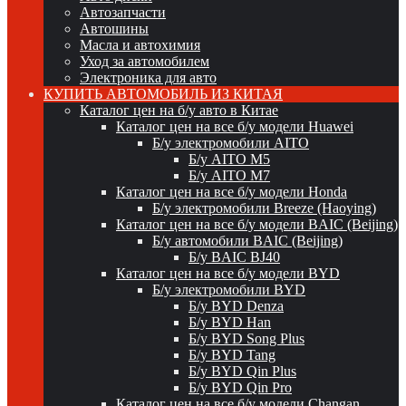
Автозапчасти
Автошины
Масла и автохимия
Уход за автомобилем
Электроника для авто
КУПИТЬ АВТОМОБИЛЬ ИЗ КИТАЯ
Каталог цен на б/у авто в Китае
Каталог цен на все б/у модели Huawei
Б/у электромобили AITO
Б/у AITO M5
Б/у AITO M7
Каталог цен на все б/у модели Honda
Б/у электромобили Breeze (Haoying)
Каталог цен на все б/у модели BAIC (Beijing)
Б/у автомобили BAIC (Beijing)
Б/у BAIC BJ40
Каталог цен на все б/у модели BYD
Б/у электромобили BYD
Б/у BYD Denza
Б/у BYD Han
Б/у BYD Song Plus
Б/у BYD Tang
Б/у BYD Qin Plus
Б/у BYD Qin Pro
Каталог цен на все б/у модели Changan