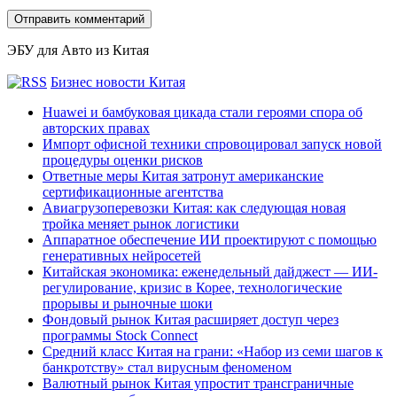
ЭБУ для Авто из Китая
Бизнес новости Китая
Huawei и бамбуковая цикада стали героями спора об
авторских правах
Импорт офисной техники спровоцировал запуск новой
процедуры оценки рисков
Ответные меры Китая затронут американские
сертификационные агентства
Авиагрузоперевозки Китая: как следующая новая
тройка меняет рынок логистики
Аппаратное обеспечение ИИ проектируют с помощью
генеративных нейросетей
Китайская экономика: еженедельный дайджест — ИИ-
регулирование, кризис в Корее, технологические
прорывы и рыночные шоки
Фондовый рынок Китая расширяет доступ через
программы Stock Connect
Средний класс Китая на грани: «Набор из семи шагов к
банкротству» стал вирусным феноменом
Валютный рынок Китая упростит трансграничные