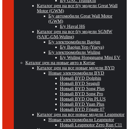
Б/у GAC Trumpchi
Каталог цен на все б/у модели Great Wall
Motor (GWM)
Б/у автомобили Great Wall Motor
(GWM)
Б/у Haval H6
Каталог цен на все б/у модели SGMW
(SAIC-GM-Wuling)
Б/у электромобили Baojun
Б/у Baojun Yep (Yueya)
Б/у электромобили Wuling
Б/у Wuling Hongguang Mini EV
Каталог цен на новые авто в Китае
Каталог цен на все новые модели BYD
Новые электромобили BYD
Новый BYD Dolphin
Новый BYD Seagull
Новый BYD Song Plus
Новый BYD Song Pro
Новый BYD Qin PLUS
Новый BYD Yuan Plus
Новый BYD Frigate 07
Каталог цен на все новые модели Leapmotor
Новые электромобили Leapmotor
Новый Leapmotor Zero Run C11