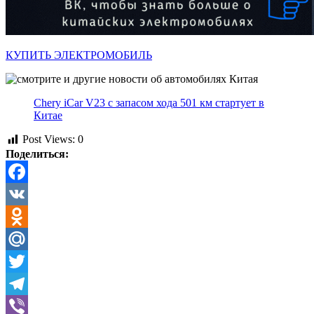
КУПИТЬ ЭЛЕКТРОМОБИЛЬ
Chery iCar V23 с запасом хода 501 км стартует в
Китае
Post Views:
0
Поделиться:
Facebook
VK
Odnoklassniki
Mail.Ru
Twitter
Telegram