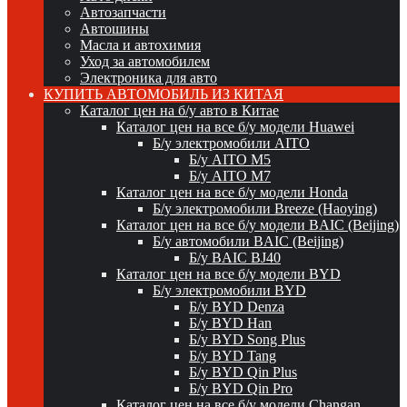
Автозапчасти
Автошины
Масла и автохимия
Уход за автомобилем
Электроника для авто
КУПИТЬ АВТОМОБИЛЬ ИЗ КИТАЯ
Каталог цен на б/у авто в Китае
Каталог цен на все б/у модели Huawei
Б/у электромобили AITO
Б/у AITO M5
Б/у AITO M7
Каталог цен на все б/у модели Honda
Б/у электромобили Breeze (Haoying)
Каталог цен на все б/у модели BAIC (Beijing)
Б/у автомобили BAIC (Beijing)
Б/у BAIC BJ40
Каталог цен на все б/у модели BYD
Б/у электромобили BYD
Б/у BYD Denza
Б/у BYD Han
Б/у BYD Song Plus
Б/у BYD Tang
Б/у BYD Qin Plus
Б/у BYD Qin Pro
Каталог цен на все б/у модели Changan