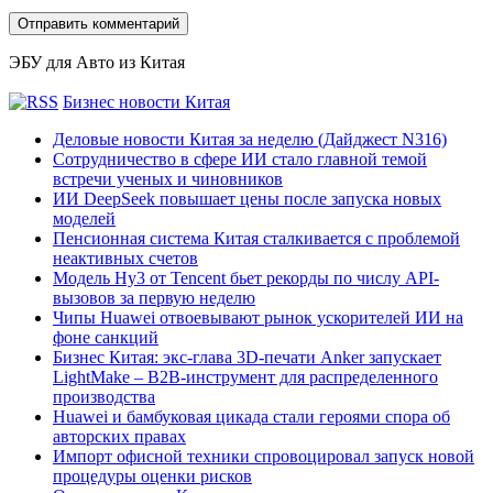
ЭБУ для Авто из Китая
Бизнес новости Китая
Деловые новости Китая за неделю (Дайджест N316)
Сотрудничество в сфере ИИ стало главной темой
встречи ученых и чиновников
ИИ DeepSeek повышает цены после запуска новых
моделей
Пенсионная система Китая сталкивается с проблемой
неактивных счетов
Модель Hy3 от Tencent бьет рекорды по числу API-
вызовов за первую неделю
Чипы Huawei отвоевывают рынок ускорителей ИИ на
фоне санкций
Бизнес Китая: экс-глава 3D-печати Anker запускает
LightMake – B2B-инструмент для распределенного
производства
Huawei и бамбуковая цикада стали героями спора об
авторских правах
Импорт офисной техники спровоцировал запуск новой
процедуры оценки рисков