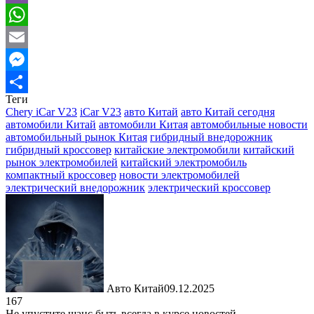
Viber
WhatsApp
Email
Messenger
Теги
Отправить
Chery iCar V23
iCar V23
авто Китай
авто Китай сегодня
автомобили Китай
автомобили Китая
автомобильные новости
автомобильный рынок Китая
гибридный внедорожник
гибридный кроссовер
китайские электромобили
китайский
рынок электромобилей
китайский электромобиль
компактный кроссовер
новости электромобилей
электрический внедорожник
электрический кроссовер
Авто Китай
09.12.2025
167
Не упустите шанс быть всегда в курсе новостей