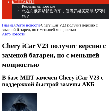
КОНТАКТЫ
Реклама на портале
您在向俄罗斯销售汽车，但俄罗斯买家却找不到
您？
Главная
/
Авто новости
/
Chery iCar V23 получит версию с
заменой батареи, но с меньшей мощностью
Авто новости
Chery iCar V23 получит версию с
заменой батареи, но с меньшей
мощностью
В базе MIIT замечен Chery iCar V23 с
поддержкой быстрой замены АКБ