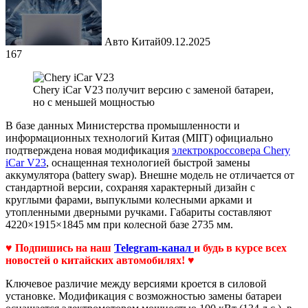
Авто Китай
09.12.2025
167
Chery iCar V23 получит версию с заменой батареи,
но с меньшей мощностью
В базе данных Министерства промышленности и
информационных технологий Китая (MIIT) официально
подтверждена новая модификация
электрокроссовера Chery
iCar V23
, оснащенная технологией быстрой замены
аккумулятора (battery swap). Внешне модель не отличается от
стандартной версии, сохраняя характерный дизайн с
круглыми фарами, выпуклыми колесными арками и
утопленными дверными ручками. Габариты составляют
4220×1915×1845 мм при колесной базе 2735 мм.
♥ Подпишись на наш
Telegram-канал
и будь в курсе всех
новостей о китайских автомобилях! ♥
Ключевое различие между версиями кроется в силовой
установке. Модификация с возможностью замены батареи