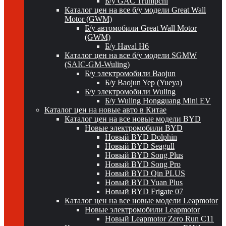
Б/у GAC Trumpchi
Каталог цен на все б/у модели Great Wall
Motor (GWM)
Б/у автомобили Great Wall Motor
(GWM)
Б/у Haval H6
Каталог цен на все б/у модели SGMW
(SAIC-GM-Wuling)
Б/у электромобили Baojun
Б/у Baojun Yep (Yueya)
Б/у электромобили Wuling
Б/у Wuling Hongguang Mini EV
Каталог цен на новые авто в Китае
Каталог цен на все новые модели BYD
Новые электромобили BYD
Новый BYD Dolphin
Новый BYD Seagull
Новый BYD Song Plus
Новый BYD Song Pro
Новый BYD Qin PLUS
Новый BYD Yuan Plus
Новый BYD Frigate 07
Каталог цен на все новые модели Leapmotor
Новые электромобили Leapmotor
Новый Leapmotor Zero Run C11