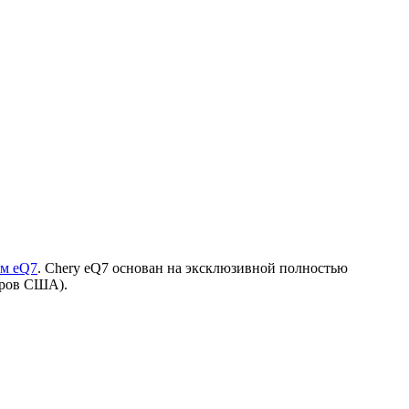
ем eQ7
. Chery eQ7 основан на эксклюзивной полностью
аров США).