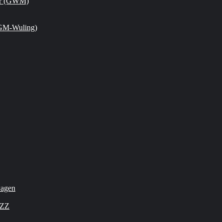
or (GWM)
GM-Wuling)
wagen
OZZ