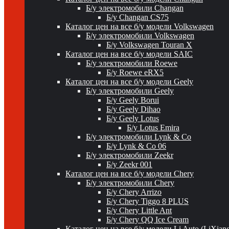
Б/у электромобили Changan
Б/у Changan CS75
Каталог цен на все б/у модели Volkswagen
Б/у электромобили Volkswagen
Б/у Volkswagen Touran X
Каталог цен на все б/у модели SAIC
Б/у электромобили Roewe
Б/у Roewe eRX5
Каталог цен на все б/у модели Geely
Б/у электромобили Geely
Б/у Geely Borui
Б/у Geely Dihao
Б/у Geely Lotus
Б/у Lotus Emira
Б/у электромобили Lynk & Co
Б/у Lynk & Co 06
Б/у электромобили Zeekr
Б/у Zeekr 001
Каталог цен на все б/у модели Chery
Б/у электромобили Chery
Б/у Chery Arrizo
Б/у Chery Tiggo 8 PLUS
Б/у Chery Little Ant
Б/у Chery QQ Ice Cream
Каталог цен на все б/у модели Li Auto (LiXian