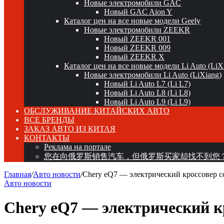
Новые электромобили GAC
Новый GAC Aion Y
Каталог цен на все новые модели Geely
Новые электромобили ZEEKR
Новый ZEEKR 001
Новый ZEEKR 009
Новый ZEEKR X
Каталог цен на все новые модели Li Auto (LiX
Новые электромобили Li Auto (LiXiang)
Новый Li Auto L7 (Li L7)
Новый Li Auto L8 (Li L8)
Новый Li Auto L9 (Li L9)
ОБСЛУЖИВАНИЕ КИТАЙСКИХ АВТО
ВСЕ БРЕНДЫ
ЗАКАЗ АВТО ИЗ КИТАЯ
КОНТАКТЫ
Реклама на портале
您在向俄罗斯销售汽车，但俄罗斯买家却找不到您
Главная
/
Авто новости
/
Chery eQ7 — электрический кроссовер с
Авто новости
Chery eQ7 — электрический кр