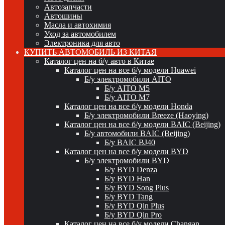
Автозапчасти
Автошины
Масла и автохимия
Уход за автомобилем
Электроника для авто
КУПИТЬ АВТОМОБИЛЬ ИЗ КИТАЯ
Каталог цен на б/у авто в Китае
Каталог цен на все б/у модели Huawei
Б/у электромобили AITO
Б/у AITO M5
Б/у AITO M7
Каталог цен на все б/у модели Honda
Б/у электромобили Breeze (Haoying)
Каталог цен на все б/у модели BAIC (Beijing)
Б/у автомобили BAIC (Beijing)
Б/у BAIC BJ40
Каталог цен на все б/у модели BYD
Б/у электромобили BYD
Б/у BYD Denza
Б/у BYD Han
Б/у BYD Song Plus
Б/у BYD Tang
Б/у BYD Qin Plus
Б/у BYD Qin Pro
Каталог цен на все б/у модели Changan