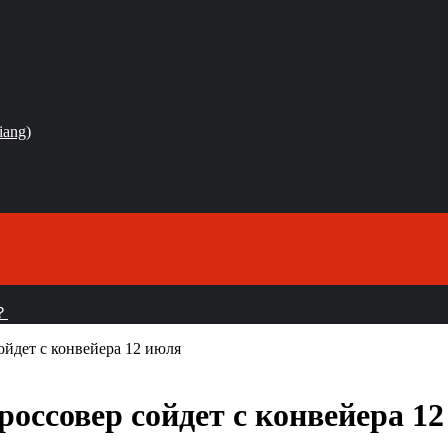
iang)
？
ойдет с конвейера 12 июля
оссовер сойдет с конвейера 1