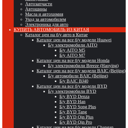
Автозапчасти
Автошины
Масла и автохимия
Уход за автомобилем
Электроника для авто
КУПИТЬ АВТОМОБИЛЬ ИЗ КИТАЯ
Каталог цен на б/у авто в Китае
Каталог цен на все б/у модели Huawei
Б/у электромобили AITO
Б/у AITO M5
Б/у AITO M7
Каталог цен на все б/у модели Honda
Б/у электромобили Breeze (Haoying)
Каталог цен на все б/у модели BAIC (Beijing)
Б/у автомобили BAIC (Beijing)
Б/у BAIC BJ40
Каталог цен на все б/у модели BYD
Б/у электромобили BYD
Б/у BYD Denza
Б/у BYD Han
Б/у BYD Song Plus
Б/у BYD Tang
Б/у BYD Qin Plus
Б/у BYD Qin Pro
Каталог цен на все б/у модели Changan