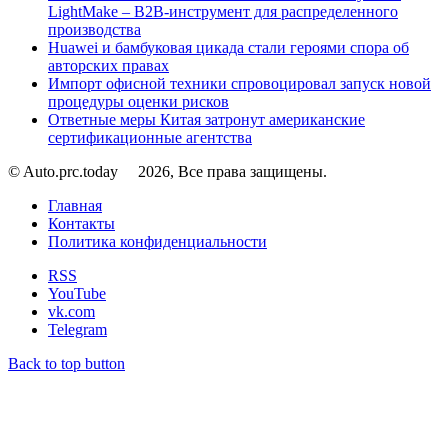
LightMake – B2B-инструмент для распределенного
производства
Huawei и бамбуковая цикада стали героями спора об
авторских правах
Импорт офисной техники спровоцировал запуск новой
процедуры оценки рисков
Ответные меры Китая затронут американские
сертификационные агентства
© Auto.prc.today
2026, Все права защищены.
Главная
Контакты
Политика конфиденциальности
RSS
YouTube
vk.com
Telegram
Back to top button