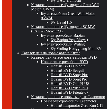
Б/у GAC Trumpchi
Каталог цен на все б/у модели Great Wall
Motor (GWM)
Б/у автомобили Great Wall Motor
(GWM)
Б/у Haval H6
Каталог цен на все б/у модели SGMW
(SAIC-GM-Wuling)
Б/у электромобили Baojun
Б/у Baojun Yep (Yueya)
Б/у электромобили Wuling
Б/у Wuling Hongguang Mini EV
Каталог цен на новые авто в Китае
Каталог цен на все новые модели BYD
Новые электромобили BYD
Новый BYD Dolphin
Новый BYD Seagull
Новый BYD Song Plus
Новый BYD Song Pro
Новый BYD Qin PLUS
Новый BYD Yuan Plus
Новый BYD Frigate 07
Каталог цен на все новые модели Leapmotor
Новые электромобили Leapmotor
Новый Leapmotor Zero Run C11