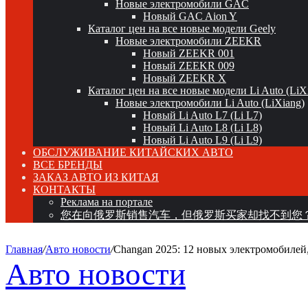
Новые электромобили GAC
Новый GAC Aion Y
Каталог цен на все новые модели Geely
Новые электромобили ZEEKR
Новый ZEEKR 001
Новый ZEEKR 009
Новый ZEEKR X
Каталог цен на все новые модели Li Auto (LiX
Новые электромобили Li Auto (LiXiang)
Новый Li Auto L7 (Li L7)
Новый Li Auto L8 (Li L8)
Новый Li Auto L9 (Li L9)
ОБСЛУЖИВАНИЕ КИТАЙСКИХ АВТО
ВСЕ БРЕНДЫ
ЗАКАЗ АВТО ИЗ КИТАЯ
КОНТАКТЫ
Реклама на портале
您在向俄罗斯销售汽车，但俄罗斯买家却找不到您
Главная
/
Авто новости
/
Changan 2025: 12 новых электромобилей,
Авто новости