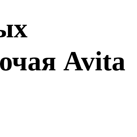
вых
ючая Avita