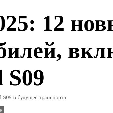
025: 12 но
билей, вкл
l S09
l S09 и будущее транспорта
09