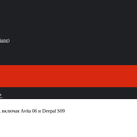
iang)
？
 включая Avita 06 и Deepal S09