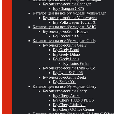
Б/у электромобили Changan
Б/у Changan CS75
Каталог цен на все б/у модели Volkswagen
Б/у электромобили Volkswagen
Б/у Volkswagen Touran X
Каталог цен на все б/у модели SAIC
Б/у электромобили Roewe
Б/у Roewe eRX5
Каталог цен на все б/у модели Geely
Б/у электромобили Geely
Б/у Geely Borui
Б/у Geely Dihao
Б/у Geely Lotus
Б/у Lotus Emira
Б/у электромобили Lynk & Co
Б/у Lynk & Co 06
Б/у электромобили Zeekr
Б/у Zeekr 001
Каталог цен на все б/у модели Chery
Б/у электромобили Chery
Б/у Chery Arrizo
Б/у Chery Tiggo 8 PLUS
Б/у Chery Little Ant
Б/у Chery QQ Ice Cream
Каталог цен на все б/у модели Li Auto (LiXian