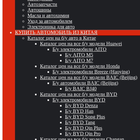
Автозапчасти
Автошины
Масла и автохимия
Уход за автомобилем
Электроника для авто
КУПИТЬ АВТОМОБИЛЬ ИЗ КИТАЯ
Каталог цен на б/у авто в Китае
Каталог цен на все б/у модели Huawei
Б/у электромобили AITO
Б/у AITO M5
Б/у AITO M7
Каталог цен на все б/у модели Honda
Б/у электромобили Breeze (Haoying)
Каталог цен на все б/у модели BAIC (Beijing)
Б/у автомобили BAIC (Beijing)
Б/у BAIC BJ40
Каталог цен на все б/у модели BYD
Б/у электромобили BYD
Б/у BYD Denza
Б/у BYD Han
Б/у BYD Song Plus
Б/у BYD Tang
Б/у BYD Qin Plus
Б/у BYD Qin Pro
Каталог цен на все б/у модели Changan