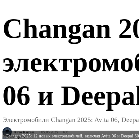
Changan 2
электромо
06 и Deepa
Электромобили Changan 2025: Avita 06, Deepa
Авто Китай
05.05.2025
406
Changan 2025: 12 новых электромобилей, включая Avita 06 и Deepal S