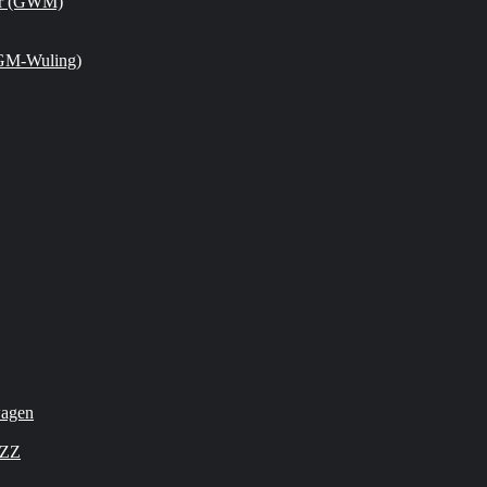
or (GWM)
GM-Wuling)
wagen
OZZ