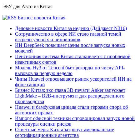
ЭБУ для Авто из Китая
Бизнес новости Китая
Деловые новости Китая за неделю (Дайджест N316)
Сотрудничество в сфере ИИ стало главной темой
встречи ученых и чиновников
ИИ DeepSeek повышает цены после запуска новых
моделей
Пенсионная система Китая сталкивается с проблемой
неактивных счетов
Модель Hy3 от Tencent бьет рекорды по числу API-
вызовов за первую неделю
Чипы Huawei отвоевывают рынок ускорителей ИИ на
фоне санкций
Бизнес Китая: экс-глава 3D-печати Anker запускает
LightMake – B2B-инструмент для распределенного
производства
Huawei и бамбуковая цикада стали героями спора об
авторских правах
Импорт офисной техники спровоцировал запуск новой
процедуры оценки рисков
Ответные меры Китая затронут американские
сертификационные агентства