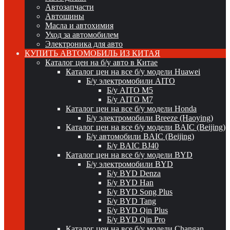
Автозапчасти
Автошины
Масла и автохимия
Уход за автомобилем
Электроника для авто
КУПИТЬ АВТОМОБИЛЬ ИЗ КИТАЯ
Каталог цен на б/у авто в Китае
Каталог цен на все б/у модели Huawei
Б/у электромобили AITO
Б/у AITO M5
Б/у AITO M7
Каталог цен на все б/у модели Honda
Б/у электромобили Breeze (Haoying)
Каталог цен на все б/у модели BAIC (Beijing)
Б/у автомобили BAIC (Beijing)
Б/у BAIC BJ40
Каталог цен на все б/у модели BYD
Б/у электромобили BYD
Б/у BYD Denza
Б/у BYD Han
Б/у BYD Song Plus
Б/у BYD Tang
Б/у BYD Qin Plus
Б/у BYD Qin Pro
Каталог цен на все б/у модели Changan