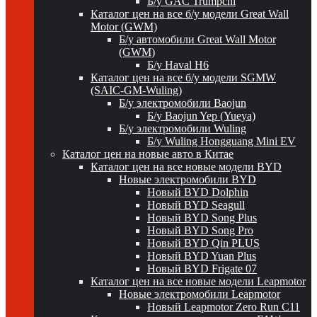
Б/у GAC Trumpchi
Каталог цен на все б/у модели Great Wall
Motor (GWM)
Б/у автомобили Great Wall Motor
(GWM)
Б/у Haval H6
Каталог цен на все б/у модели SGMW
(SAIC-GM-Wuling)
Б/у электромобили Baojun
Б/у Baojun Yep (Yueya)
Б/у электромобили Wuling
Б/у Wuling Hongguang Mini EV
Каталог цен на новые авто в Китае
Каталог цен на все новые модели BYD
Новые электромобили BYD
Новый BYD Dolphin
Новый BYD Seagull
Новый BYD Song Plus
Новый BYD Song Pro
Новый BYD Qin PLUS
Новый BYD Yuan Plus
Новый BYD Frigate 07
Каталог цен на все новые модели Leapmotor
Новые электромобили Leapmotor
Новый Leapmotor Zero Run C11