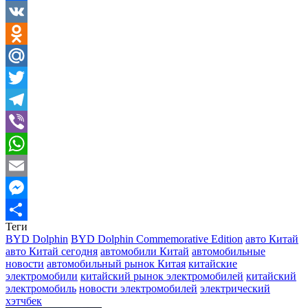
Facebook
VK
Odnoklassniki
Mail.Ru
Twitter
Telegram
Viber
WhatsApp
Email
Messenger
Теги
Отправить
BYD Dolphin
BYD Dolphin Commemorative Edition
авто Китай
авто Китай сегодня
автомобили Китай
автомобильные
новости
автомобильный рынок Китая
китайские
электромобили
китайский рынок электромобилей
китайский
электромобиль
новости электромобилей
электрический
хэтчбек