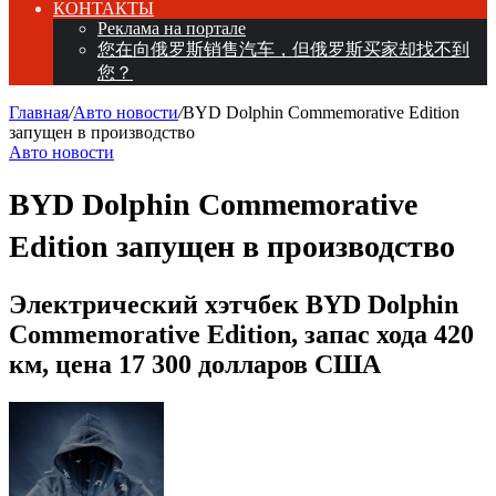
КОНТАКТЫ
Реклама на портале
您在向俄罗斯销售汽车，但俄罗斯买家却找不到
您？
Главная
/
Авто новости
/
BYD Dolphin Commemorative Edition
запущен в производство
Авто новости
BYD Dolphin Commemorative
Edition запущен в производство
Электрический хэтчбек BYD Dolphin
Commemorative Edition, запас хода 420
км, цена 17 300 долларов США