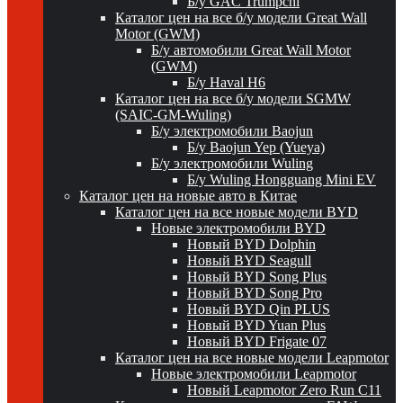
Б/у GAC Trumpchi
Каталог цен на все б/у модели Great Wall
Motor (GWM)
Б/у автомобили Great Wall Motor
(GWM)
Б/у Haval H6
Каталог цен на все б/у модели SGMW
(SAIC-GM-Wuling)
Б/у электромобили Baojun
Б/у Baojun Yep (Yueya)
Б/у электромобили Wuling
Б/у Wuling Hongguang Mini EV
Каталог цен на новые авто в Китае
Каталог цен на все новые модели BYD
Новые электромобили BYD
Новый BYD Dolphin
Новый BYD Seagull
Новый BYD Song Plus
Новый BYD Song Pro
Новый BYD Qin PLUS
Новый BYD Yuan Plus
Новый BYD Frigate 07
Каталог цен на все новые модели Leapmotor
Новые электромобили Leapmotor
Новый Leapmotor Zero Run C11