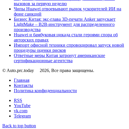
вызовов за первую неделю
Чипы Huawei отвоевывают рынок ускорителей ИИ на
фоне санкций
Бизнес Китая: экс-глава 3D-печати Anker запускает
LightMake – B2B-инструмент для распределенного
производства
Huawei и бамбуковая цикада стали героями спора об
авторских правах
Импорт офисной техники спровоцировал запуск новой
процедуры оценки рисков
Ответные меры Китая затронут американские
сертификационные агентства
© Auto.prc.today
2026, Все права защищены.
Главная
Контакты
Политика конфиденциальности
RSS
YouTube
vk.com
Telegram
Back to top button