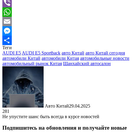
Telegram
Viber
WhatsApp
Email
Messenger
Теги
Отправить
AUDI E5
AUDI E5 Sportback
авто Китай
авто Китай сегодня
автомобили Китай
автомобили Китая
автомобильные новости
автомобильный рынок Китая
Шанхайский автосалон
Авто Китай
29.04.2025
281
Не упустите шанс быть всегда в курсе новостей
Подпишитесь на обновления и получайте новые