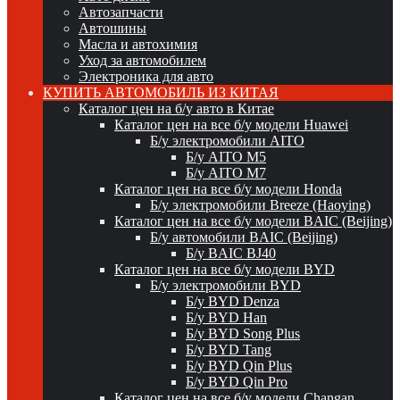
Автозапчасти
Автошины
Масла и автохимия
Уход за автомобилем
Электроника для авто
КУПИТЬ АВТОМОБИЛЬ ИЗ КИТАЯ
Каталог цен на б/у авто в Китае
Каталог цен на все б/у модели Huawei
Б/у электромобили AITO
Б/у AITO M5
Б/у AITO M7
Каталог цен на все б/у модели Honda
Б/у электромобили Breeze (Haoying)
Каталог цен на все б/у модели BAIC (Beijing)
Б/у автомобили BAIC (Beijing)
Б/у BAIC BJ40
Каталог цен на все б/у модели BYD
Б/у электромобили BYD
Б/у BYD Denza
Б/у BYD Han
Б/у BYD Song Plus
Б/у BYD Tang
Б/у BYD Qin Plus
Б/у BYD Qin Pro
Каталог цен на все б/у модели Changan