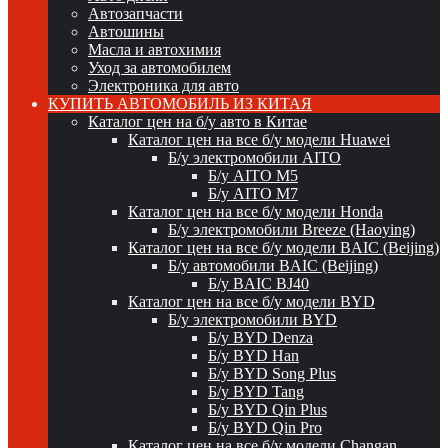
Автозапчасти
Автошины
Масла и автохимия
Уход за автомобилем
Электроника для авто
КУПИТЬ АВТОМОБИЛЬ ИЗ КИТАЯ
Каталог цен на б/у авто в Китае
Каталог цен на все б/у модели Huawei
Б/у электромобили AITO
Б/у AITO M5
Б/у AITO M7
Каталог цен на все б/у модели Honda
Б/у электромобили Breeze (Haoying)
Каталог цен на все б/у модели BAIC (Beijing)
Б/у автомобили BAIC (Beijing)
Б/у BAIC BJ40
Каталог цен на все б/у модели BYD
Б/у электромобили BYD
Б/у BYD Denza
Б/у BYD Han
Б/у BYD Song Plus
Б/у BYD Tang
Б/у BYD Qin Plus
Б/у BYD Qin Pro
Каталог цен на все б/у модели Changan