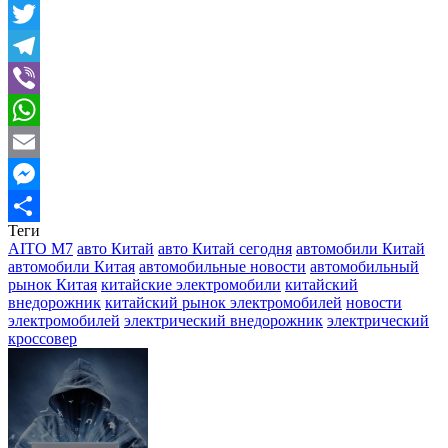
Mail.Ru
Twitter
Telegram
Viber
WhatsApp
Email
Messenger
Теги
Отправить
AITO M7
авто Китай
авто Китай сегодня
автомобили Китай
автомобили Китая
автомобильные новости
автомобильный
рынок Китая
китайские электромобили
китайский
внедорожник
китайский рынок электромобилей
новости
электромобилей
электрический внедорожник
электрический
кроссовер