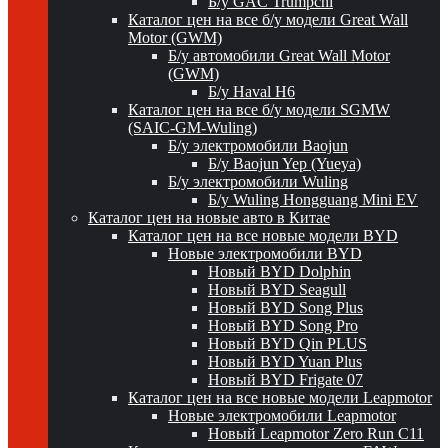
Б/у GAC Trumpchi
Каталог цен на все б/у модели Great Wall
Motor (GWM)
Б/у автомобили Great Wall Motor
(GWM)
Б/у Haval H6
Каталог цен на все б/у модели SGMW
(SAIC-GM-Wuling)
Б/у электромобили Baojun
Б/у Baojun Yep (Yueya)
Б/у электромобили Wuling
Б/у Wuling Hongguang Mini EV
Каталог цен на новые авто в Китае
Каталог цен на все новые модели BYD
Новые электромобили BYD
Новый BYD Dolphin
Новый BYD Seagull
Новый BYD Song Plus
Новый BYD Song Pro
Новый BYD Qin PLUS
Новый BYD Yuan Plus
Новый BYD Frigate 07
Каталог цен на все новые модели Leapmotor
Новые электромобили Leapmotor
Новый Leapmotor Zero Run C11