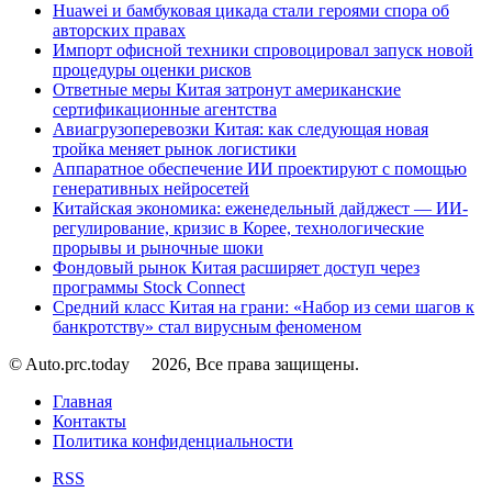
Huawei и бамбуковая цикада стали героями спора об
авторских правах
Импорт офисной техники спровоцировал запуск новой
процедуры оценки рисков
Ответные меры Китая затронут американские
сертификационные агентства
Авиагрузоперевозки Китая: как следующая новая
тройка меняет рынок логистики
Аппаратное обеспечение ИИ проектируют с помощью
генеративных нейросетей
Китайская экономика: еженедельный дайджест — ИИ-
регулирование, кризис в Корее, технологические
прорывы и рыночные шоки
Фондовый рынок Китая расширяет доступ через
программы Stock Connect
Средний класс Китая на грани: «Набор из семи шагов к
банкротству» стал вирусным феноменом
© Auto.prc.today
2026, Все права защищены.
Главная
Контакты
Политика конфиденциальности
RSS