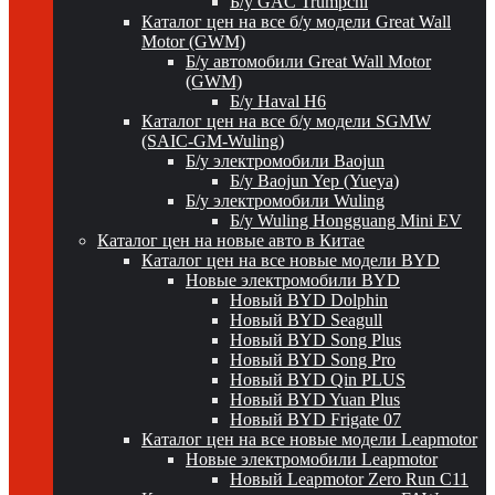
Б/у GAC Trumpchi
Каталог цен на все б/у модели Great Wall
Motor (GWM)
Б/у автомобили Great Wall Motor
(GWM)
Б/у Haval H6
Каталог цен на все б/у модели SGMW
(SAIC-GM-Wuling)
Б/у электромобили Baojun
Б/у Baojun Yep (Yueya)
Б/у электромобили Wuling
Б/у Wuling Hongguang Mini EV
Каталог цен на новые авто в Китае
Каталог цен на все новые модели BYD
Новые электромобили BYD
Новый BYD Dolphin
Новый BYD Seagull
Новый BYD Song Plus
Новый BYD Song Pro
Новый BYD Qin PLUS
Новый BYD Yuan Plus
Новый BYD Frigate 07
Каталог цен на все новые модели Leapmotor
Новые электромобили Leapmotor
Новый Leapmotor Zero Run C11