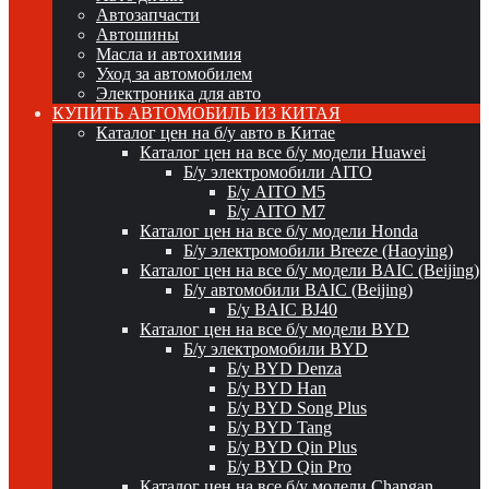
Автозапчасти
Автошины
Масла и автохимия
Уход за автомобилем
Электроника для авто
КУПИТЬ АВТОМОБИЛЬ ИЗ КИТАЯ
Каталог цен на б/у авто в Китае
Каталог цен на все б/у модели Huawei
Б/у электромобили AITO
Б/у AITO M5
Б/у AITO M7
Каталог цен на все б/у модели Honda
Б/у электромобили Breeze (Haoying)
Каталог цен на все б/у модели BAIC (Beijing)
Б/у автомобили BAIC (Beijing)
Б/у BAIC BJ40
Каталог цен на все б/у модели BYD
Б/у электромобили BYD
Б/у BYD Denza
Б/у BYD Han
Б/у BYD Song Plus
Б/у BYD Tang
Б/у BYD Qin Plus
Б/у BYD Qin Pro
Каталог цен на все б/у модели Changan