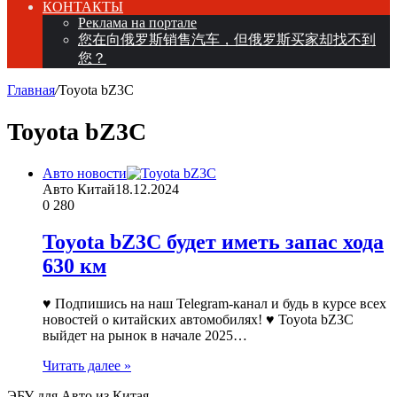
КОНТАКТЫ
Реклама на портале
您在向俄罗斯销售汽车，但俄罗斯买家却找不到
您？
Главная
/
Toyota bZ3C
Toyota bZ3C
Авто новости
Авто Китай
18.12.2024
0
280
Toyota bZ3C будет иметь запас хода
630 км
♥ Подпишись на наш Telegram-канал и будь в курсе всех
новостей о китайских автомобилях! ♥ Toyota bZ3C
выйдет на рынок в начале 2025…
Читать далее »
ЭБУ для Авто из Китая