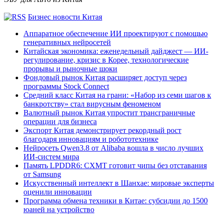
Бизнес новости Китая
Аппаратное обеспечение ИИ проектируют с помощью
генеративных нейросетей
Китайская экономика: еженедельный дайджест — ИИ-
регулирование, кризис в Корее, технологические
прорывы и рыночные шоки
Фондовый рынок Китая расширяет доступ через
программы Stock Connect
Средний класс Китая на грани: «Набор из семи шагов к
банкротству» стал вирусным феноменом
Валютный рынок Китая упростит трансграничные
операции для бизнеса
Экспорт Китая демонстрирует рекордный рост
благодаря инновациям и робототехнике
Нейросеть Qwen3.8 от Alibaba вошла в число лучших
ИИ-систем мира
Память LPDDR6: CXMT готовит чипы без отставания
от Samsung
Искусственный интеллект в Шанхае: мировые эксперты
оценили инновации
Программа обмена техники в Китае: субсидии до 1500
юаней на устройство