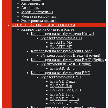
Автозапчасти
Автошины
Масла и автохимия
Уход за автомобилем
Электроника для авто
КУПИТЬ АВТОМОБИЛЬ ИЗ КИТАЯ
Каталог цен на б/у авто в Китае
Каталог цен на все б/у модели Huawei
Б/у электромобили AITO
Б/у AITO M5
Б/у AITO M7
Каталог цен на все б/у модели Honda
Б/у электромобили Breeze (Haoying)
Каталог цен на все б/у модели BAIC (Beijing)
Б/у автомобили BAIC (Beijing)
Б/у BAIC BJ40
Каталог цен на все б/у модели BYD
Б/у электромобили BYD
Б/у BYD Denza
Б/у BYD Han
Б/у BYD Song Plus
Б/у BYD Tang
Б/у BYD Qin Plus
Б/у BYD Qin Pro
Каталог цен на все б/у модели Changan