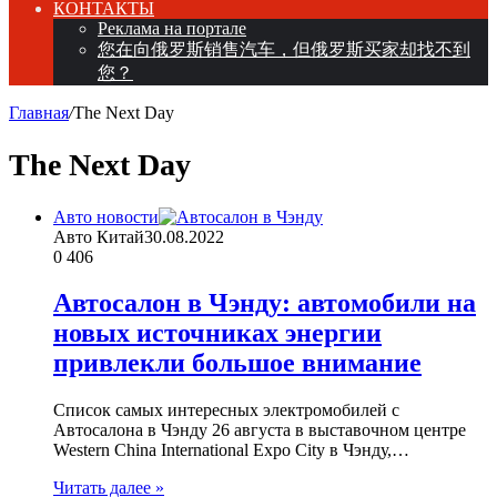
КОНТАКТЫ
Реклама на портале
您在向俄罗斯销售汽车，但俄罗斯买家却找不到
您？
Главная
/
The Next Day
The Next Day
Авто новости
Авто Китай
30.08.2022
0
406
Автосалон в Чэнду: автомобили на
новых источниках энергии
привлекли большое внимание
Список самых интересных электромобилей с
Автосалона в Чэнду 26 августа в выставочном центре
Western China International Expo City в Чэнду,…
Читать далее »