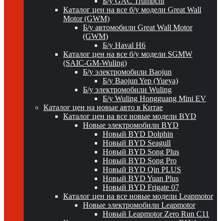
Б/у GAC Trumpchi
Каталог цен на все б/у модели Great Wall
Motor (GWM)
Б/у автомобили Great Wall Motor
(GWM)
Б/у Haval H6
Каталог цен на все б/у модели SGMW
(SAIC-GM-Wuling)
Б/у электромобили Baojun
Б/у Baojun Yep (Yueya)
Б/у электромобили Wuling
Б/у Wuling Hongguang Mini EV
Каталог цен на новые авто в Китае
Каталог цен на все новые модели BYD
Новые электромобили BYD
Новый BYD Dolphin
Новый BYD Seagull
Новый BYD Song Plus
Новый BYD Song Pro
Новый BYD Qin PLUS
Новый BYD Yuan Plus
Новый BYD Frigate 07
Каталог цен на все новые модели Leapmotor
Новые электромобили Leapmotor
Новый Leapmotor Zero Run C11