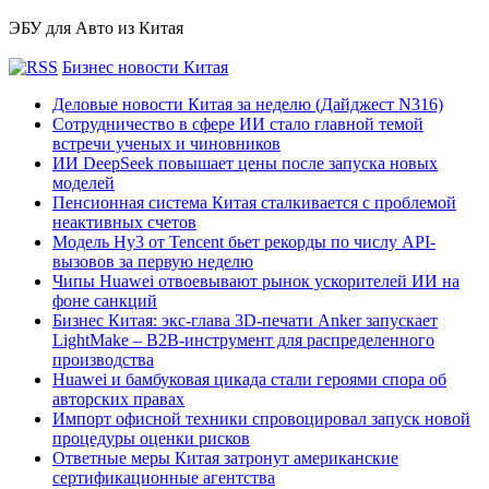
ЭБУ для Авто из Китая
Бизнес новости Китая
Деловые новости Китая за неделю (Дайджест N316)
Сотрудничество в сфере ИИ стало главной темой
встречи ученых и чиновников
ИИ DeepSeek повышает цены после запуска новых
моделей
Пенсионная система Китая сталкивается с проблемой
неактивных счетов
Модель Hy3 от Tencent бьет рекорды по числу API-
вызовов за первую неделю
Чипы Huawei отвоевывают рынок ускорителей ИИ на
фоне санкций
Бизнес Китая: экс-глава 3D-печати Anker запускает
LightMake – B2B-инструмент для распределенного
производства
Huawei и бамбуковая цикада стали героями спора об
авторских правах
Импорт офисной техники спровоцировал запуск новой
процедуры оценки рисков
Ответные меры Китая затронут американские
сертификационные агентства