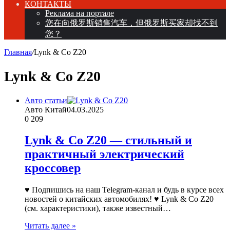
КОНТАКТЫ
Реклама на портале
您在向俄罗斯销售汽车，但俄罗斯买家却找不到
您？
Главная
/
Lynk & Co Z20
Lynk & Co Z20
Авто статьи
Авто Китай
04.03.2025
0
209
Lynk & Co Z20 — стильный и
практичный электрический
кроссовер
♥ Подпишись на наш Telegram-канал и будь в курсе всех
новостей о китайских автомобилях! ♥ Lynk & Co Z20
(см. характеристики), также известный…
Читать далее »