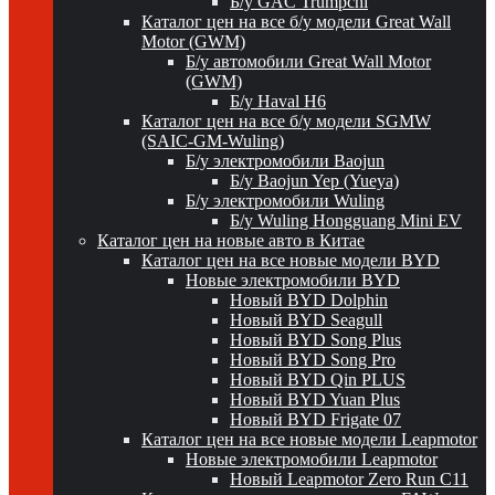
Б/у GAC Trumpchi
Каталог цен на все б/у модели Great Wall
Motor (GWM)
Б/у автомобили Great Wall Motor
(GWM)
Б/у Haval H6
Каталог цен на все б/у модели SGMW
(SAIC-GM-Wuling)
Б/у электромобили Baojun
Б/у Baojun Yep (Yueya)
Б/у электромобили Wuling
Б/у Wuling Hongguang Mini EV
Каталог цен на новые авто в Китае
Каталог цен на все новые модели BYD
Новые электромобили BYD
Новый BYD Dolphin
Новый BYD Seagull
Новый BYD Song Plus
Новый BYD Song Pro
Новый BYD Qin PLUS
Новый BYD Yuan Plus
Новый BYD Frigate 07
Каталог цен на все новые модели Leapmotor
Новые электромобили Leapmotor
Новый Leapmotor Zero Run C11