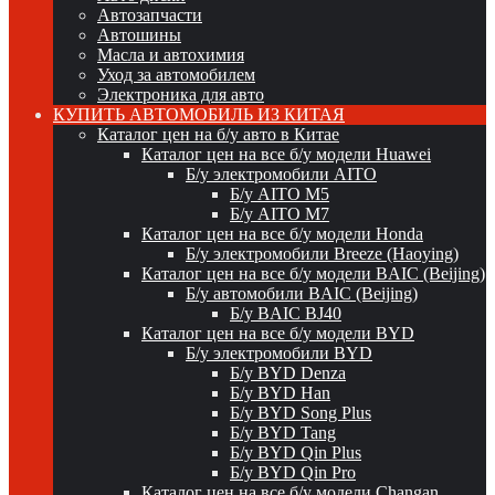
Автозапчасти
Автошины
Масла и автохимия
Уход за автомобилем
Электроника для авто
КУПИТЬ АВТОМОБИЛЬ ИЗ КИТАЯ
Каталог цен на б/у авто в Китае
Каталог цен на все б/у модели Huawei
Б/у электромобили AITO
Б/у AITO M5
Б/у AITO M7
Каталог цен на все б/у модели Honda
Б/у электромобили Breeze (Haoying)
Каталог цен на все б/у модели BAIC (Beijing)
Б/у автомобили BAIC (Beijing)
Б/у BAIC BJ40
Каталог цен на все б/у модели BYD
Б/у электромобили BYD
Б/у BYD Denza
Б/у BYD Han
Б/у BYD Song Plus
Б/у BYD Tang
Б/у BYD Qin Plus
Б/у BYD Qin Pro
Каталог цен на все б/у модели Changan