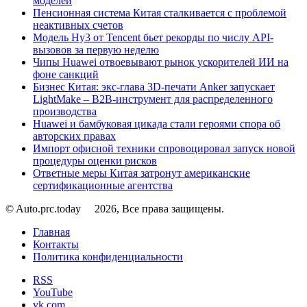
моделей
Пенсионная система Китая сталкивается с проблемой
неактивных счетов
Модель Hy3 от Tencent бьет рекорды по числу API-
вызовов за первую неделю
Чипы Huawei отвоевывают рынок ускорителей ИИ на
фоне санкций
Бизнес Китая: экс-глава 3D-печати Anker запускает
LightMake – B2B-инструмент для распределенного
производства
Huawei и бамбуковая цикада стали героями спора об
авторских правах
Импорт офисной техники спровоцировал запуск новой
процедуры оценки рисков
Ответные меры Китая затронут американские
сертификационные агентства
© Auto.prc.today
2026, Все права защищены.
Главная
Контакты
Политика конфиденциальности
RSS
YouTube
vk.com