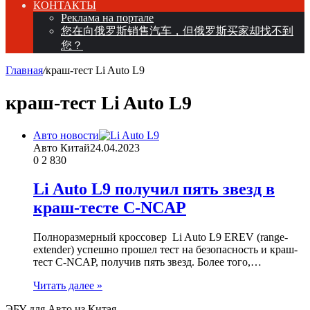
КОНТАКТЫ
Реклама на портале
您在向俄罗斯销售汽车，但俄罗斯买家却找不到
您？
Главная
/
краш-тест Li Auto L9
краш-тест Li Auto L9
Авто новости
Авто Китай
24.04.2023
0
2 830
Li Auto L9 получил пять звезд в
краш-тесте C-NCAP
Полноразмерный кроссовер Li Auto L9 EREV (range-
extender) успешно прошел тест на безопасность и краш-
тест C-NCAP, получив пять звезд. Более того,…
Читать далее »
ЭБУ для Авто из Китая