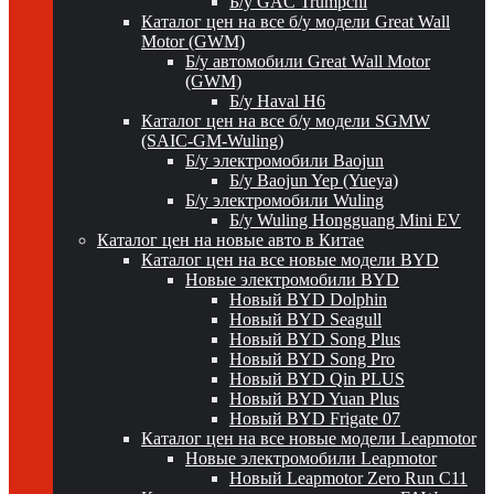
Б/у GAC Trumpchi
Каталог цен на все б/у модели Great Wall
Motor (GWM)
Б/у автомобили Great Wall Motor
(GWM)
Б/у Haval H6
Каталог цен на все б/у модели SGMW
(SAIC-GM-Wuling)
Б/у электромобили Baojun
Б/у Baojun Yep (Yueya)
Б/у электромобили Wuling
Б/у Wuling Hongguang Mini EV
Каталог цен на новые авто в Китае
Каталог цен на все новые модели BYD
Новые электромобили BYD
Новый BYD Dolphin
Новый BYD Seagull
Новый BYD Song Plus
Новый BYD Song Pro
Новый BYD Qin PLUS
Новый BYD Yuan Plus
Новый BYD Frigate 07
Каталог цен на все новые модели Leapmotor
Новые электромобили Leapmotor
Новый Leapmotor Zero Run C11