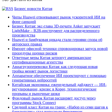
Бизнес новости Китая
Чипы Huawei отвоевывают рынок ускорителей ИИ на
фоне санкций
Бизнес Китая: экс-глава 3D-печати Anker запускает
LightMake – B2B-инструмент для распределенного
производства
Huawei и бамбуковая цикада стали героями спора об
авторских правах
Импорт офисной техники спровоцировал запуск новой
процедуры оценки рисков
Ответные меры Китая затронут американские
сертификационные агентства
Авиагрузоперевозки Китая: как следующая новая
тройка меняет рынок логистики
Аппаратное обеспечение ИИ проектируют с помощью
генеративных нейросетей
Китайская экономика: еженедельный дайджест — ИИ-
регулирование, кризис в Корее, технологические
прорывы и рыночные шоки
Фондовый рынок Китая расширяет доступ через
программы Stock Connect
Средний класс Китая на грани: «Набор из семи шагов к
банкротству» стал вирусным феноменом