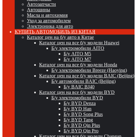
Автозапчасти
Автошины
Масла и автохимия
Уход за автомобилем
Электроника для авто
КУПИТЬ АВТОМОБИЛЬ ИЗ КИТАЯ
Каталог цен на б/у авто в Китае
Каталог цен на все б/у модели Huawei
Б/у электромобили AITO
Б/у AITO M5
Б/у AITO M7
Каталог цен на все б/у модели Honda
Б/у электромобили Breeze (Haoying)
Каталог цен на все б/у модели BAIC (Beijing)
Б/у автомобили BAIC (Beijing)
Б/у BAIC BJ40
Каталог цен на все б/у модели BYD
Б/у электромобили BYD
Б/у BYD Denza
Б/у BYD Han
Б/у BYD Song Plus
Б/у BYD Tang
Б/у BYD Qin Plus
Б/у BYD Qin Pro
Каталог цен на все б/у модели Changan