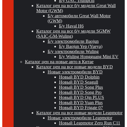
Б/у GAC Trumpchi
Каталог цен на все б/у модели Great Wall
Motor (GWM)
Б/у автомобили Great Wall Motor
(GWM)
Б/у Haval H6
Каталог цен на все б/у модели SGMW
(SAIC-GM-Wuling)
Б/у электромобили Baojun
Б/у Baojun Yep (Yueya)
Б/у электромобили Wuling
Б/у Wuling Hongguang Mini EV
Каталог цен на новые авто в Китае
Каталог цен на все новые модели BYD
Новые электромобили BYD
Новый BYD Dolphin
Новый BYD Seagull
Новый BYD Song Plus
Новый BYD Song Pro
Новый BYD Qin PLUS
Новый BYD Yuan Plus
Новый BYD Frigate 07
Каталог цен на все новые модели Leapmotor
Новые электромобили Leapmotor
Новый Leapmotor Zero Run C11