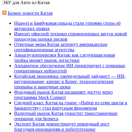
ЭБУ для Авто из Китая
Бизнес новости Китая
Huawei и бамбуковая цикада стали героями спора об
авторских правах
Импорт офисной техники спровоцировал запуск новой
процедуры оценки рисков
Ответные меры Китая затронут американские
сертификационные агентства
Авиагрузоперевозки Китая: как следующая новая
тройка меняет рынок логистики
Аппаратное обеспечение ИИ проектируют с помощью
генеративных нейросетей
Китайская экономика: еженедельный дайджест — ИИ-
регулирование, кризис в Корее, технологические
прорывы и рыночные шоки
Фондовый рынок Китая расширяет доступ через
программы Stock Connect
Средний класс Китая на грани: «Набор из семи шагов к
банкротству» стал вирусным феноменом
Валютный рынок Китая упростит трансграничные
операции для бизнеса
Экспорт Китая демонстрирует рекордный рост
благодаря инновациям и робототехнике