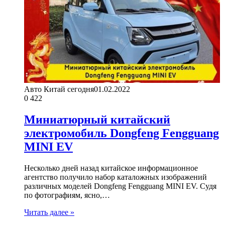
Авто Китай сегодня
01.02.2022
0
422
Миниатюрный китайский
электромобиль Dongfeng Fengguang
MINI EV
Несколько дней назад китайское информационное
агентство получило набор каталожных изображений
различных моделей Dongfeng Fengguang MINI EV. Судя
по фотографиям, ясно,…
Читать далее »