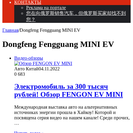
КОНТАКТЫ
Реклама на портале
您在向俄罗斯销售汽车，但俄罗斯买家却找不到
您？
Главная
/
Dongfeng Fengguang MINI EV
Dongfeng Fengguang MINI EV
Видео-обзоры
Авто Китай
04.11.2022
0
683
Электромобиль за 300 тысяч
рублей! Обзор FENGON EV MINI
Международная выставка авто на альтернативных
источниках энергии прошла в Хайкоу! Которой и
посвящена серия видео на нашем канале! Среди прочих,
…