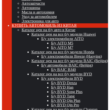
Автозапчасти
Автошины
Масла и автохимия
Уход за автомобилем
Электроника для авто
КУПИТЬ АВТОМОБИЛЬ ИЗ КИТАЯ
Каталог цен на б/у авто в Китае
Каталог цен на все б/у модели Huawei
Б/у электромобили AITO
Б/у AITO M5
Б/у AITO M7
Каталог цен на все б/у модели Honda
Б/у электромобили Breeze (Haoying)
Каталог цен на все б/у модели BAIC (Beijing)
Б/у автомобили BAIC (Beijing)
Б/у BAIC BJ40
Каталог цен на все б/у модели BYD
Б/у электромобили BYD
Б/у BYD Denza
Б/у BYD Han
Б/у BYD Song Plus
Б/у BYD Tang
Б/у BYD Qin Plus
Б/у BYD Qin Pro
Каталог цен на все б/у модели Changan