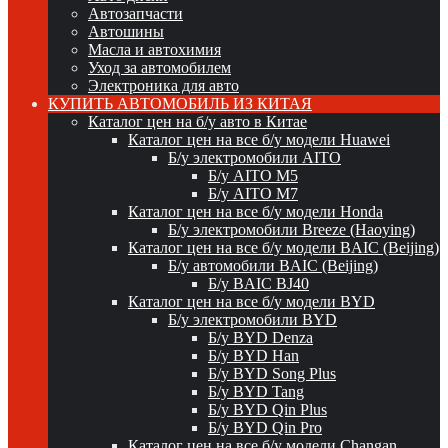
Автозапчасти
Автошины
Масла и автохимия
Уход за автомобилем
Электроника для авто
КУПИТЬ АВТОМОБИЛЬ ИЗ КИТАЯ
Каталог цен на б/у авто в Китае
Каталог цен на все б/у модели Huawei
Б/у электромобили AITO
Б/у AITO M5
Б/у AITO M7
Каталог цен на все б/у модели Honda
Б/у электромобили Breeze (Haoying)
Каталог цен на все б/у модели BAIC (Beijing)
Б/у автомобили BAIC (Beijing)
Б/у BAIC BJ40
Каталог цен на все б/у модели BYD
Б/у электромобили BYD
Б/у BYD Denza
Б/у BYD Han
Б/у BYD Song Plus
Б/у BYD Tang
Б/у BYD Qin Plus
Б/у BYD Qin Pro
Каталог цен на все б/у модели Changan