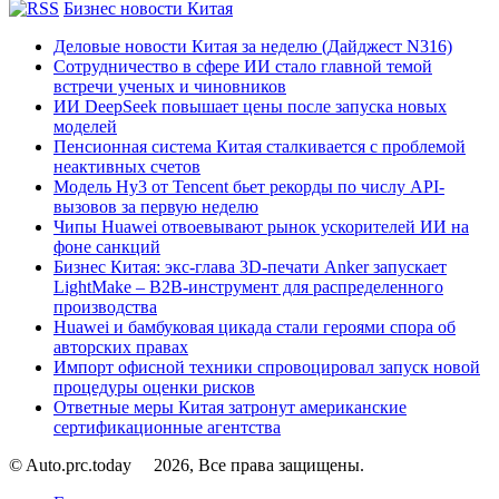
Бизнес новости Китая
Деловые новости Китая за неделю (Дайджест N316)
Сотрудничество в сфере ИИ стало главной темой
встречи ученых и чиновников
ИИ DeepSeek повышает цены после запуска новых
моделей
Пенсионная система Китая сталкивается с проблемой
неактивных счетов
Модель Hy3 от Tencent бьет рекорды по числу API-
вызовов за первую неделю
Чипы Huawei отвоевывают рынок ускорителей ИИ на
фоне санкций
Бизнес Китая: экс-глава 3D-печати Anker запускает
LightMake – B2B-инструмент для распределенного
производства
Huawei и бамбуковая цикада стали героями спора об
авторских правах
Импорт офисной техники спровоцировал запуск новой
процедуры оценки рисков
Ответные меры Китая затронут американские
сертификационные агентства
© Auto.prc.today
2026, Все права защищены.