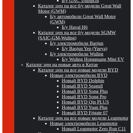
Б/у GAC Trumpchi
Каталог цен на все б/у модели Great Wall
Motor (GWM)
Б/у автомобили Great Wall Motor
(GWM)
Б/у Haval H6
Каталог цен на все б/у модели SGMW
(SAIC-GM-Wuling)
Б/у электромобили Baojun
Б/у Baojun Yep (Yueya)
Б/у электромобили Wuling
Б/у Wuling Hongguang Mini EV
Каталог цен на новые авто в Китае
Каталог цен на все новые модели BYD
Новые электромобили BYD
Новый BYD Dolphin
Новый BYD Seagull
Новый BYD Song Plus
Новый BYD Song Pro
Новый BYD Qin PLUS
Новый BYD Yuan Plus
Новый BYD Frigate 07
Каталог цен на все новые модели Leapmotor
Новые электромобили Leapmotor
Новый Leapmotor Zero Run C11