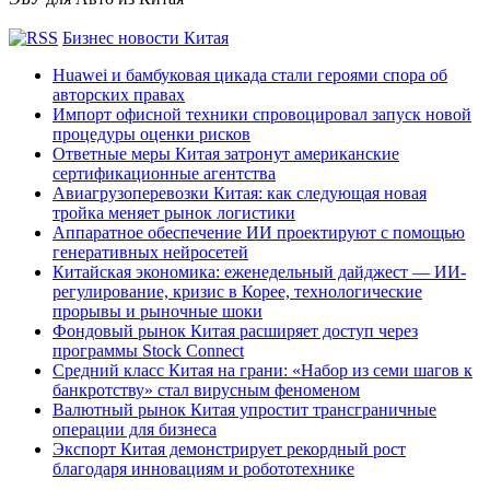
Бизнес новости Китая
Huawei и бамбуковая цикада стали героями спора об
авторских правах
Импорт офисной техники спровоцировал запуск новой
процедуры оценки рисков
Ответные меры Китая затронут американские
сертификационные агентства
Авиагрузоперевозки Китая: как следующая новая
тройка меняет рынок логистики
Аппаратное обеспечение ИИ проектируют с помощью
генеративных нейросетей
Китайская экономика: еженедельный дайджест — ИИ-
регулирование, кризис в Корее, технологические
прорывы и рыночные шоки
Фондовый рынок Китая расширяет доступ через
программы Stock Connect
Средний класс Китая на грани: «Набор из семи шагов к
банкротству» стал вирусным феноменом
Валютный рынок Китая упростит трансграничные
операции для бизнеса
Экспорт Китая демонстрирует рекордный рост
благодаря инновациям и робототехнике