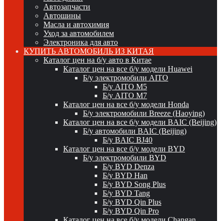
Автозапчасти
Автошины
Масла и автохимия
Уход за автомобилем
Электроника для авто
КУПИТЬ АВТОМОБИЛЬ ИЗ КИТАЯ
Каталог цен на б/у авто в Китае
Каталог цен на все б/у модели Huawei
Б/у электромобили AITO
Б/у AITO M5
Б/у AITO M7
Каталог цен на все б/у модели Honda
Б/у электромобили Breeze (Haoying)
Каталог цен на все б/у модели BAIC (Beijing)
Б/у автомобили BAIC (Beijing)
Б/у BAIC BJ40
Каталог цен на все б/у модели BYD
Б/у электромобили BYD
Б/у BYD Denza
Б/у BYD Han
Б/у BYD Song Plus
Б/у BYD Tang
Б/у BYD Qin Plus
Б/у BYD Qin Pro
Каталог цен на все б/у модели Changan