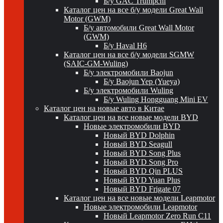
Б/у GAC Trumpchi
Каталог цен на все б/у модели Great Wall
Motor (GWM)
Б/у автомобили Great Wall Motor
(GWM)
Б/у Haval H6
Каталог цен на все б/у модели SGMW
(SAIC-GM-Wuling)
Б/у электромобили Baojun
Б/у Baojun Yep (Yueya)
Б/у электромобили Wuling
Б/у Wuling Hongguang Mini EV
Каталог цен на новые авто в Китае
Каталог цен на все новые модели BYD
Новые электромобили BYD
Новый BYD Dolphin
Новый BYD Seagull
Новый BYD Song Plus
Новый BYD Song Pro
Новый BYD Qin PLUS
Новый BYD Yuan Plus
Новый BYD Frigate 07
Каталог цен на все новые модели Leapmotor
Новые электромобили Leapmotor
Новый Leapmotor Zero Run C11