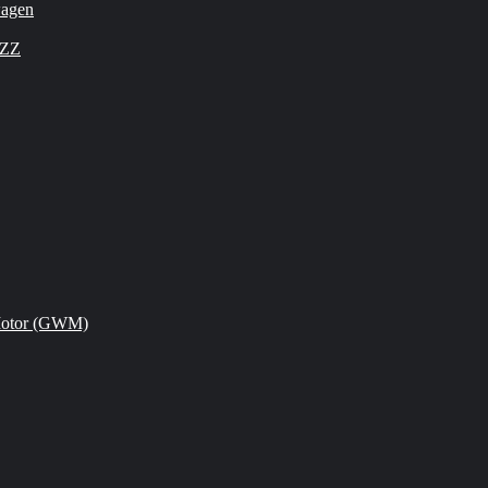
wagen
OZZ
Motor (GWM)