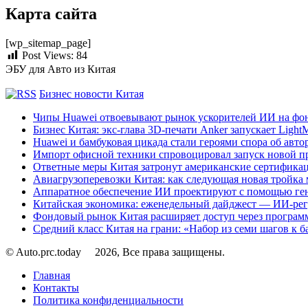
Карта сайта
[wp_sitemap_page]
Post Views:
84
ЭБУ для Авто из Китая
Бизнес новости Китая
Чипы Huawei отвоевывают рынок ускорителей ИИ на фо
Бизнес Китая: экс-глава 3D-печати Anker запускает Ligh
Huawei и бамбуковая цикада стали героями спора об авто
Импорт офисной техники спровоцировал запуск новой п
Ответные меры Китая затронут американские сертифика
Авиагрузоперевозки Китая: как следующая новая тройка
Аппаратное обеспечение ИИ проектируют с помощью ге
Китайская экономика: еженедельный дайджест — ИИ-рег
Фондовый рынок Китая расширяет доступ через программ
Средний класс Китая на грани: «Набор из семи шагов к 
© Auto.prc.today
2026, Все права защищены.
Главная
Контакты
Политика конфиденциальности