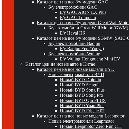
Каталог цен на все б/у модели GAC
Б/у электромобили GAC
Б/у GAC AION LX Plus
Б/у GAC Trumpchi
Каталог цен на все б/у модели Great Wall Mot
Б/у автомобили Great Wall Motor (GWM)
Б/у Haval H6
Каталог цен на все б/у модели SGMW (SAIC-
Б/у электромобили Baojun
Б/у Baojun Yep (Yueya)
Б/у электромобили Wuling
Б/у Wuling Hongguang Mini EV
Каталог цен на новые авто в Китае
Каталог цен на все новые модели BYD
Новые электромобили BYD
Новый BYD Dolphin
Новый BYD Seagull
Новый BYD Song Plus
Новый BYD Song Pro
Новый BYD Qin PLUS
Новый BYD Yuan Plus
Новый BYD Frigate 07
Каталог цен на все новые модели Leapmotor
Новые электромобили Leapmotor
Новый Leapmotor Zero Run C11