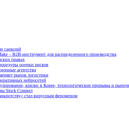
не санкций
tMake – B2B-инструмент для распределенного производства
рских правах
роцедуры оценки рисков
ционные агентства
 меняет рынок логистики
неративных нейросетей
улирование, кризис в Корее, технологические прорывы и рыно
ы Stock Connect
банкротству» стал вирусным феноменом