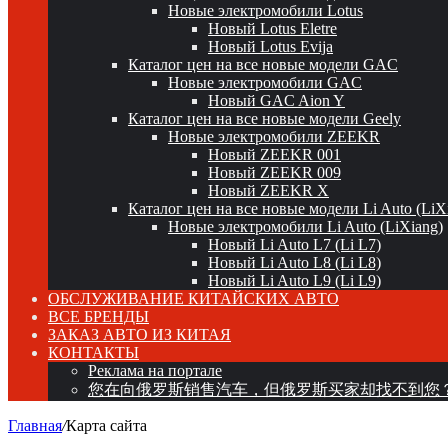
Новые электромобили Lotus
Новый Lotus Eletre
Новый Lotus Evija
Каталог цен на все новые модели GAC
Новые электромобили GAC
Новый GAC Aion Y
Каталог цен на все новые модели Geely
Новые электромобили ZEEKR
Новый ZEEKR 001
Новый ZEEKR 009
Новый ZEEKR X
Каталог цен на все новые модели Li Auto (LiX
Новые электромобили Li Auto (LiXiang)
Новый Li Auto L7 (Li L7)
Новый Li Auto L8 (Li L8)
Новый Li Auto L9 (Li L9)
ОБСЛУЖИВАНИЕ КИТАЙСКИХ АВТО
ВСЕ БРЕНДЫ
ЗАКАЗ АВТО ИЗ КИТАЯ
КОНТАКТЫ
Реклама на портале
您在向俄罗斯销售汽车，但俄罗斯买家却找不到您
Главная
/
Карта сайта