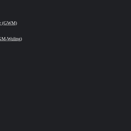
or (GWM)
GM-Wuling)