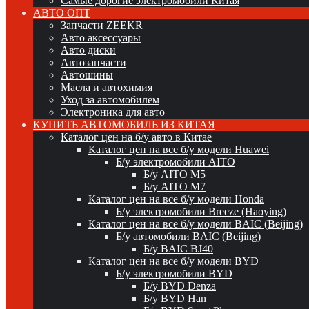
Самые дорогие электромобили Китая
АВТО ОПТ
Запчасти ZEEKR
Авто аксессуары
Авто диски
Автозапчасти
Автошины
Масла и автохимия
Уход за автомобилем
Электроника для авто
КУПИТЬ АВТОМОБИЛЬ ИЗ КИТАЯ
Каталог цен на б/у авто в Китае
Каталог цен на все б/у модели Huawei
Б/у электромобили AITO
Б/у AITO M5
Б/у AITO M7
Каталог цен на все б/у модели Honda
Б/у электромобили Breeze (Haoying)
Каталог цен на все б/у модели BAIC (Beijing)
Б/у автомобили BAIC (Beijing)
Б/у BAIC BJ40
Каталог цен на все б/у модели BYD
Б/у электромобили BYD
Б/у BYD Denza
Б/у BYD Han