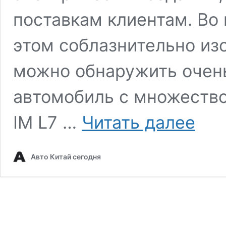
поставкам клиентам. Во
этом соблазнительно из
можно обнаружить очен
автомобиль с множество
Обзор
IM L7 …
Читать далее
IM
L7
First
Авто Китай сегодня
Drive:
Электри
седан
для
конкуре
с
NIO