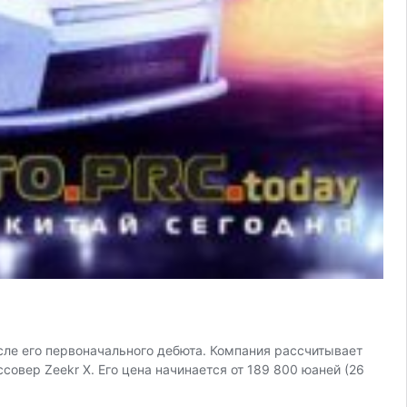
осле его первоначального дебюта. Компания рассчитывает
совер Zeekr X. Его цена начинается от 189 800 юаней (26