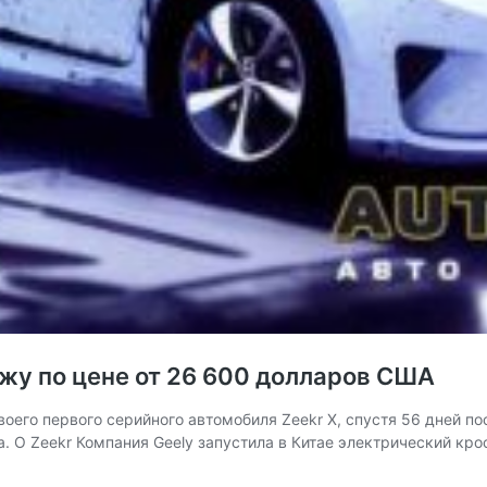
ажу по цене от 26 600 долларов США
оего первого серийного автомобиля Zeekr X, спустя 56 дней п
. О Zeekr Компания Geely запустила в Китае электрический крос