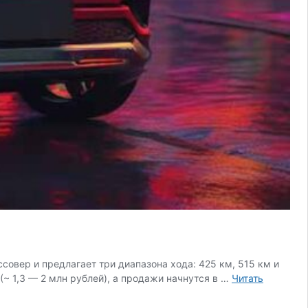
овер и предлагает три диапазона хода: 425 км, 515 км и
(~ 1,3 — 2 млн рублей), а продажи начнутся в …
Читать