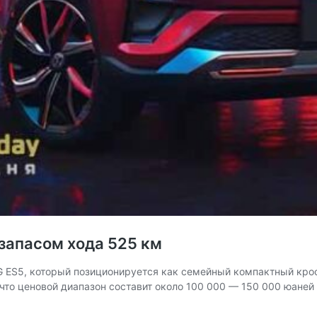
 запасом хода 525 км
 ES5, который позиционируется как семейный компактный кросс
что ценовой диапазон составит около 100 000 — 150 000 юаней 