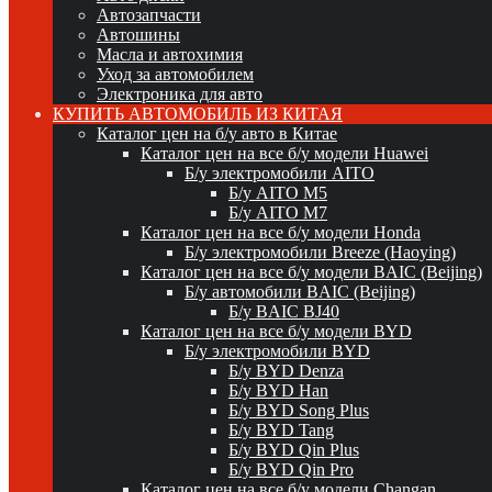
Автозапчасти
Автошины
Масла и автохимия
Уход за автомобилем
Электроника для авто
КУПИТЬ АВТОМОБИЛЬ ИЗ КИТАЯ
Каталог цен на б/у авто в Китае
Каталог цен на все б/у модели Huawei
Б/у электромобили AITO
Б/у AITO M5
Б/у AITO M7
Каталог цен на все б/у модели Honda
Б/у электромобили Breeze (Haoying)
Каталог цен на все б/у модели BAIC (Beijing)
Б/у автомобили BAIC (Beijing)
Б/у BAIC BJ40
Каталог цен на все б/у модели BYD
Б/у электромобили BYD
Б/у BYD Denza
Б/у BYD Han
Б/у BYD Song Plus
Б/у BYD Tang
Б/у BYD Qin Plus
Б/у BYD Qin Pro
Каталог цен на все б/у модели Changan