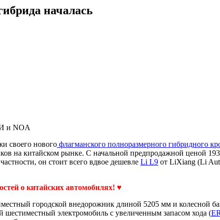
гибрида началась
 ИИ и NOA
жи своего нового
флагманского полноразмерного гибридного кро
в на китайском рынке. С начальной предпродажной ценой 193 
частности, он стоит всего вдвое дешевле
Li L9
от LiXiang (Li Au
востей о китайских автомобилях! ♥
местный городской внедорожник длиной 5205 мм и колесной баз
ый шестиместный электромобиль с увеличенным запасом хода (
E