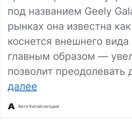
под названием Geely Gal
рынках она известна как
коснется внешнего вида 
главным образом — увел
позволит преодолевать 
Galaxy
далее
E5
на
российский
Авто Китай сегодня
манер:
Geely
EX5
обновляют
в