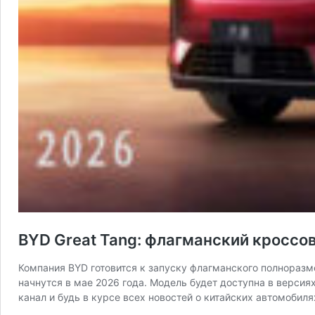
BYD Great Tang: флагманский кроссов
Компания BYD готовится к запуску флагманского полноразм
начнутся в мае 2026 года. Модель будет доступна в версия
канал и будь в курсе всех новостей о китайских автомобил