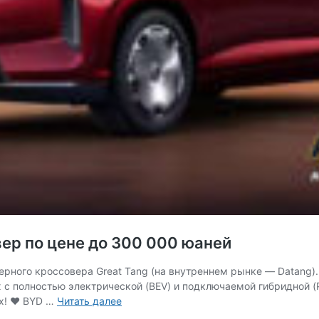
ер по цене до 300 000 юаней
ерного кроссовера Great Tang (на внутреннем рынке — Datang)
х с полностью электрической (BEV) и подключаемой гибридной 
BYD
ях! ♥ BYD …
Читать далее
Great