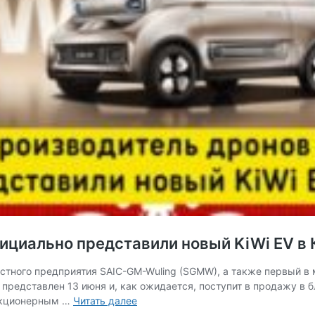
фициально представили новый KiWi EV в 
естного предприятия SAIC-GM-Wuling (SGMW), а также первый в
 представлен 13 июня и, как ожидается, поступит в продажу 
Baojun
 акционерным …
Читать далее
и