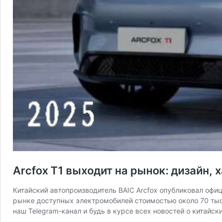
Arcfox T1 выходит на рынок: дизайн,
Китайский автопроизводитель BAIC Arcfox опубликовал офи
рынке доступных электромобилей стоимостью около 70 тыс.
наш Telegram-канал и будь в курсе всех новостей о китайс