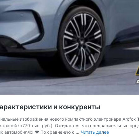
 характеристики и конкуренты
циальные изображения нового компактного электрокара Arcfox T
 юаней (≈770 тыс. руб.). Ожидается, что предварительные про
Arcfox
ких автомобилях! ♥ По сравнению с …
Читать далее
T1